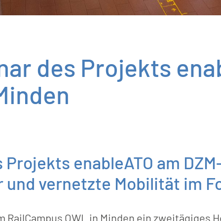
nar des Projekts en
Minden
s Projekts enableATO am DZM
und vernetzte Mobilität im F
am RailCampus OWL in Minden ein zweitägiges 