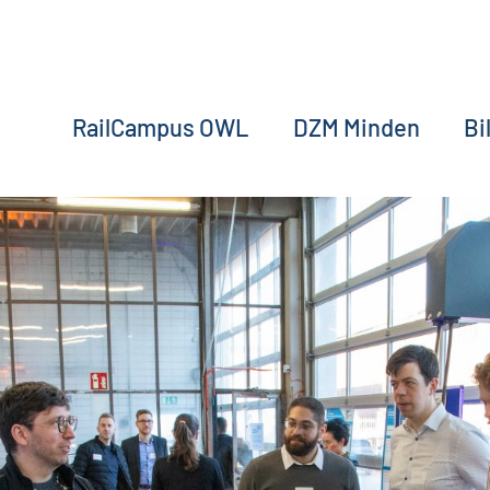
RailCampus OWL
DZM Minden
Bi