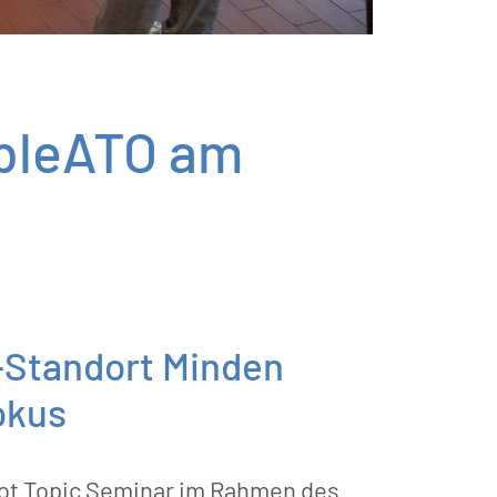
ableATO am
-Standort Minden
okus
Hot Topic Seminar im Rahmen des