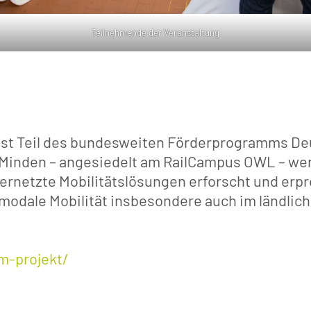
Teilnehmende der Veranstaltung
st Teil des bundesweiten Förderprogramms Deu
 Minden – angesiedelt am RailCampus OWL – we
rnetzte Mobilitätslösungen erforscht und erprob
timodale Mobilität insbesondere auch im ländlic
m-projekt/