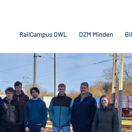
RailCampus OWL
DZM Minden
Bi